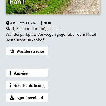
Hahn
Venwegener Wald
4 h
11 km
70 m
Start, Ziel und Parkmöglichkeit:
Wanderparkplatz Venwegen gegenüber dem Hotel-
Restaurant Birkenhof
Wanderstrecke
Anreise
Streckenführung
.gpx download