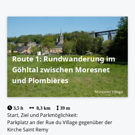
Route 1: Rundwanderung im
Göhltal zwischen Moresnet
und Plombières
Moresnet Village
3,5 h
8,3 km
39 m
Start, Ziel und Parkmöglichkeit:
Parkplatz an der Rue du Village gegenüber der
Kirche Saint Remy