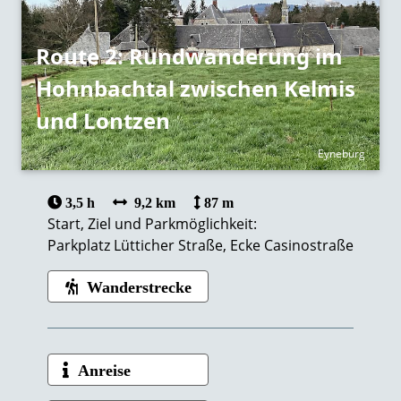
Route 2: Rundwanderung im
Hohnbachtal zwischen Kelmis
und Lontzen
Eyneburg
3,5 h
9,2 km
87 m
Start, Ziel und Parkmöglichkeit:
Parkplatz Lütticher Straße, Ecke Casinostraße
Wanderstrecke
Anreise